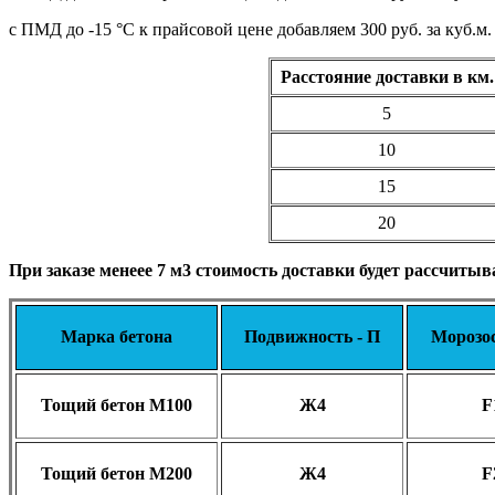
с ПМД до -15 °C к прайсовой цене добавляем 300 руб. за куб.м.
Расстояние доставки в км.
5
10
15
20
При заказе менеее 7 м3 стоимость доставки будет рассчитыва
Марка бетона
Подвижность - П
Морозо
Тощий бетон М100
Ж4
F
Тощий бетон М200
Ж4
F