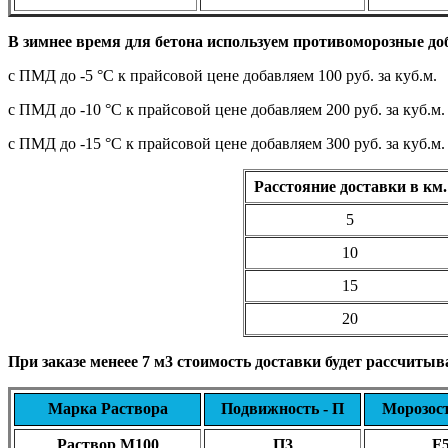
В зимнее время для бетона используем противоморозные до
с ПМД до -5 °C к прайсовой цене добавляем 100 руб. за куб.м.
с ПМД до -10 °C к прайсовой цене добавляем 200 руб. за куб.м.
с ПМД до -15 °C к прайсовой цене добавляем 300 руб. за куб.м.
Расстояние доставки в км.
5
10
15
20
При заказе менеее 7 м3 стоимость доставки будет рассчитыва
Марка Раствора
Подвижность - П
Морозос
Раствор М100
П3
F