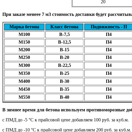
20
При заказе менеее 7 м3 стоимость доставки будет рассчитыва
Марка бетона
Класс бетона
Подвижность - П
М100
В-7,5
П4
М150
В-12,5
П4
М200
В-15
П4
М250
В-20
П4
М300
В-22,5
П4
М350
В-25
П4
М400
В-30
П4
М450
В-35
П4
М550
В-40
П4
В зимнее время для бетона используем противоморозные до
с ПМД до -5 °C к прайсовой цене добавляем 100 руб. за куб.м.
с ПМД до -10 °C к прайсовой цене добавляем 200 руб. за куб.м.